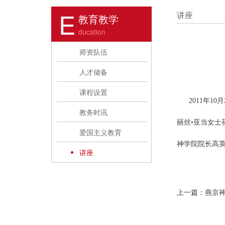
E
讲座
教育教学
ducation
师资队伍
人才储备
课程设置
2011
年
10
月
教务时讯
丽丝
•
亚当女士
爱国主义教育
神学院院长高
讲座
上一篇：燕京神