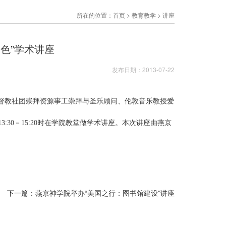
所在的位置：
首页
>
教育教学
>
讲座
色”学术讲座
发布日期：2013-07-22
督教社团崇拜资源事工崇拜与圣乐顾问、伦敦音乐教授爱
13
:
30
－
15
:
20
时在学院教堂做学术讲座。本次讲座由燕京
下一篇：燕京神学院举办“美国之行：图书馆建设”讲座