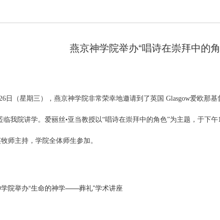
燕京神学院举办“唱诗在崇拜中的角
26
日
（星期三），燕京神学院非常荣幸地邀请到了英国
Glasgow
爱欧那基
莅临我院讲学。爱丽丝
•
亚当教授以“唱诗在崇拜中的角色”为主题，于下午
英牧师主持，学院全体师生参加。
学院举办“生命的神学——葬礼”学术讲座