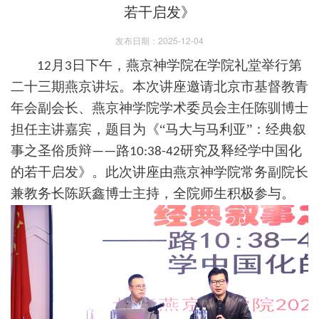
若干启发》
发布日期：2025-12-04
月
日下午，燕京神学院
在学院礼堂举行第
1
2
3
二十三
期燕京讲坛。本次讲座邀请北京市基督教青
年会副会长、燕京神学院学术委员会主任
陈驯博士
担任主讲嘉宾，题目为《
“
马大与
马利亚
”
：经典叙
事之圣俗质辩
路
研究及释经学中国化
——
10:38-42
的若干启发
》。此次讲座由燕京神学院常务副院长
兼教务长陈跃鑫博士主持，全院
师生
积极参与。