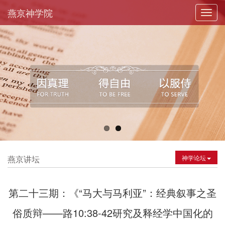
燕京神学院
Toggl
navig
燕京讲坛
神学论坛
第二十三期：《“马大与马利亚”：经典叙事之圣
俗质辩——路10:38-42研究及释经学中国化的