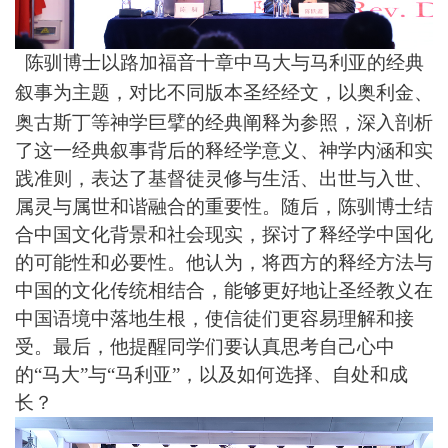
陈驯博士以
路加福音十章中
马大与
马利亚
的经典
叙事为
主题
，
对比不同版本圣经经文，以奥利金、
奥古斯丁等神学巨擘的经典阐释为参照，深入剖析
了这一经典叙事背后的释经学意义、神学内涵和实
践准则，表达了基督徒灵修与生活、出世与入世、
属灵与属世和谐融合的重要性。随后，陈驯博士结
合中国文化背景和社会现实，探讨了释经学中国化
的可能性和必要性。他认为，将西方的释经方法与
中国的文化传统相结合，能够更好地让圣经教义在
中国语境中落地生根，使信徒们更容易理解和接
受。最后，他提醒同学们要认真思考自己心中
的
“马大”与“马利亚”，以及如何选择、自处和成
长？