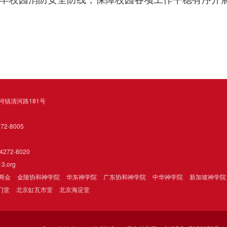
河镇清河路181号
2-8005
272-8020
3.org
两会
金陵协和神学院
华东神学院
广东协和神学院
中华神学院
新加坡神学院
门堂
北京缸瓦市堂
北京海淀堂