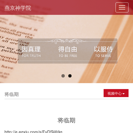
燕京神学院
Toggl
navig
将临期
视频中心
将临期
http://e.eqxiu.com/s/FvDSV69g