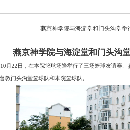
燕京神学院与海淀堂和门头沟堂举
燕京神学院与海淀堂和门头沟
6年10月22日，在本院篮球场隆举行了三场篮球友谊
督教门头沟堂篮球队和本院篮球队。