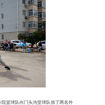
本院篮球队向门头沟堂球队借了两名外