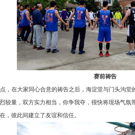
赛前祷告
0点，在大家同心合意的祷告之后，海淀堂与门头沟堂
烈较量，双方实力相当，你争我夺，很快将现场气氛
在，彼此间建立了友谊和信任。