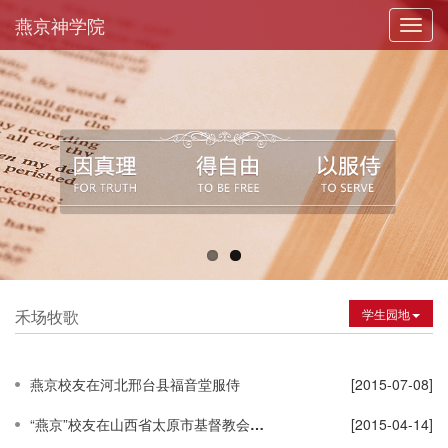
燕京神学院
Toggl
navig
禾场牧歌
学生园地
燕京校友在河北邢台县福音堂服侍
[2015-07-08]
“燕京”校友在山西省太原市基督教会服侍
[2015-04-14]