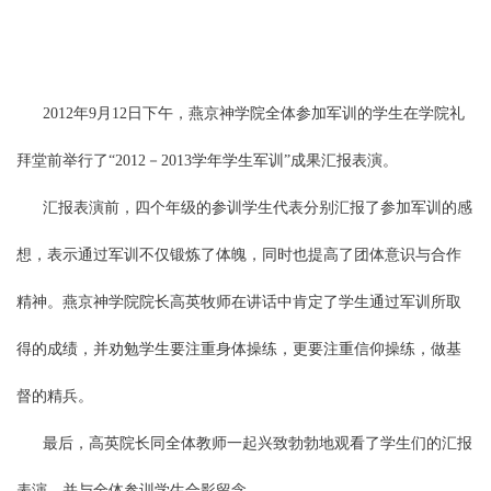
2012
年
9
月
12
日
下午，燕京神学院全体参加军训的学生在学院礼
拜堂前举行了“
2012
－
2013
学年学生军训”成果汇报表演。
汇报表演前，四个年级的参训学生代表分别汇报了参加军训的感
想，表示通过军训不仅锻炼了体魄，同时也提高了团体意识与合作
精神。燕京神学院院长高英牧师在讲话中肯定了学生通过军训所取
得的成绩，并劝勉学生要注重身体操练，更要注重信仰操练，做基
督的精兵。
最后，高英院长同全体教师一起兴致勃勃地观看了学生们的汇报
表演，并与全体参训学生合影留念。