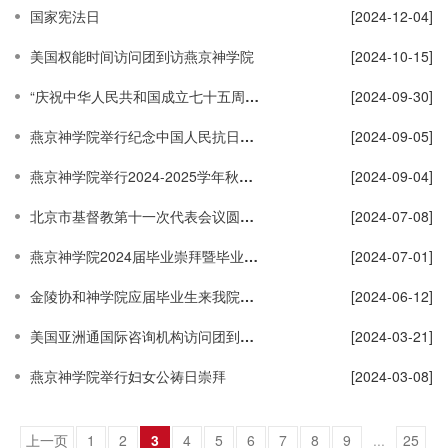
国家宪法日
[2024-12-04]
美国权能时间访问团到访燕京神学院
[2024-10-15]
“庆祝中华人民共和国成立七十五周年、中国基督教三自爱国运动委员会成立七十周年、燕京神学院2024-2025学年迎新晚会”
[2024-09-30]
燕京神学院举行纪念中国人民抗日战争 暨世界反法西斯战争胜利79周年和平祈祷崇拜
[2024-09-05]
燕京神学院举行2024-2025学年秋季学期开学崇拜、升旗仪式暨开学典礼
[2024-09-04]
北京市基督教第十一次代表会议圆满完成
[2024-07-08]
燕京神学院2024届毕业崇拜暨毕业典礼
[2024-07-01]
金陵协和神学院应届毕业生来我院参访交流
[2024-06-12]
美国亚洲通国际咨询机构访问团到访神学院
[2024-03-21]
燕京神学院举行妇女公祷日崇拜
[2024-03-08]
上一页
1
2
3
4
5
6
7
8
9
...
25